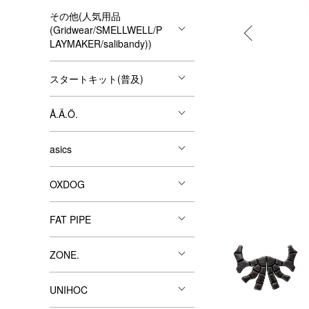
その他(人気用品
(Gridwear/SMELLWELL/P
LAYMAKER/salibandy))
スタートキット(普及)
Å.Ä.Ö.
asics
OXDOG
FAT PIPE
ZONE.
UNIHOC