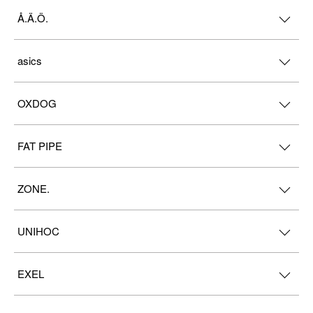
Å.Ä.Ö.
asics
OXDOG
FAT PIPE
ZONE.
UNIHOC
EXEL