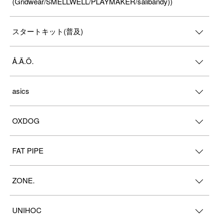
(Gridwear/SMELLWELL/PLAYMAKER/salibandy))
スタートキット(普及)
Å.Ä.Ö.
asics
OXDOG
FAT PIPE
ZONE.
UNIHOC