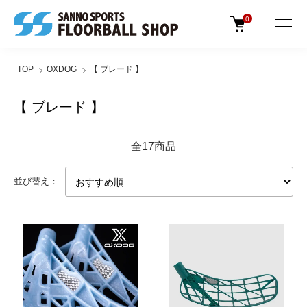
0
TOP
OXDOG
【 ブレード 】
【 ブレード 】
全17商品
並び替え：