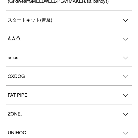
(Gridwear/SMELLWELL/PLAYMAKER/salibandy))
スタートキット(普及)
Å.Ä.Ö.
asics
OXDOG
FAT PIPE
ZONE.
UNIHOC