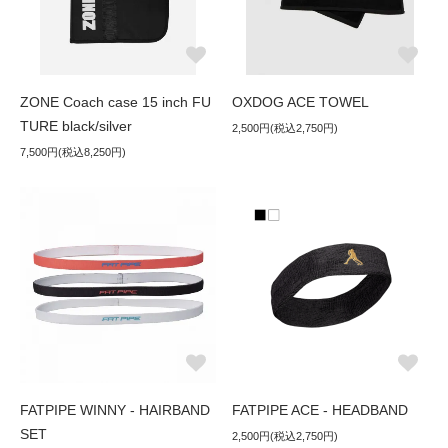
ZONE Coach case 15 inch FU
OXDOG ACE TOWEL
TURE black/silver
2,500円(税込2,750円)
7,500円(税込8,250円)
FATPIPE WINNY - HAIRBAND
FATPIPE ACE - HEADBAND
SET
2,500円(税込2,750円)